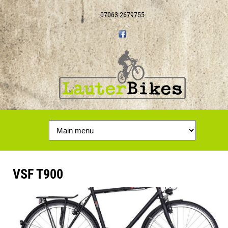
07063-2679755
VSF T900