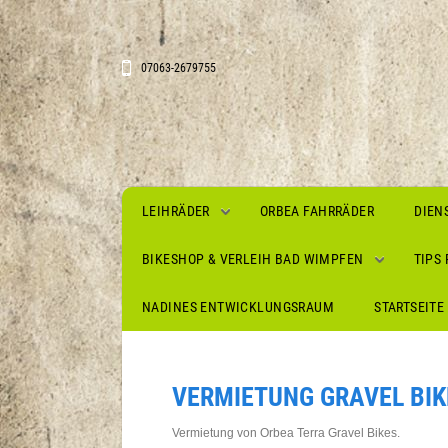
07063-2679755
Main menu
LEIHRÄDER
ORBEA FAHRRÄDER
DIEN
BIKESHOP & VERLEIH BAD WIMPFEN
TIPS
NADINES ENTWICKLUNGSRAUM
STARTSEITE
VERMIETUNG GRAVEL BIK
Vermietung von Orbea Terra Gravel Bikes.